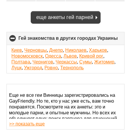
еще анкеты гей парней
Гей знакомства в других городах Украины
click
to
colla
Киев
,
Черновцы
,
Днепр
,
Николаев
,
Харьков
,
conte
Новомосковск
,
Одесса
,
Львов
,
Кривой рог
,
Полтава
,
Чернигов
,
Черкассы
,
Сумы
,
Житомир
,
Луцк
,
Ужгород
,
Ровно
,
Тернополь
Еще не все геи Винницы зарегистрировались на
GayFriendly. Но те, кто у нас уже есть, вам точно
понравятся. Посмотрите на их анкеты: это и
молодые парни, и опытные мужчины. Но всех их
объединяет одно: поиск партнера для отношений
>> показать еще
или друга для переписки.