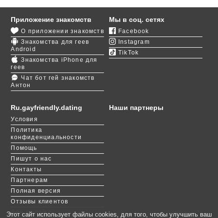
Попробуйте завести гей знакомства в Виннице
через наш сайт. Это удобно и быстро.
Приложение знакомств
Мы в соц. сетях
Авторизуйтесь через любую социальную сеть, где
О приложении знакомств
Facebook
вы уже зарегистрированы, или
Знакомства для геев
Instagram
создайте новую анкету
.
Android
TikTok
Знакомства iPhone для
Чтобы в вашем рабочем компьютере не мелькал
геев
гей сайт, рекомендуем скачать
Чат бот гей знакомств
Антон
приложение GayFriendly
. Вы станете более
мобильным, потому что сможете сразу отвечать на
сообщения и реагировать на гостей своей
Ru.gayfriendly.dating
Наши партнеры
страницы.
Условия
Политика
Не затягивайте виртуальное общение надолго,
конфиденциальности
ведь встречаться в реальности гораздо приятнее.
Помощь
В Виннице есть куча романтичных местечек, где
Пишут о нас
можно устроить первое свидание: кофейня
Контакты
«Венский кофе», Центральный городской парк,
Партнерам
бюджетный отель «Вiнниця».
Полная версия
Отзывы клиентов
Для людей с
Этот сайт использует файлы cookies, для того, чтобы улучшить ваш