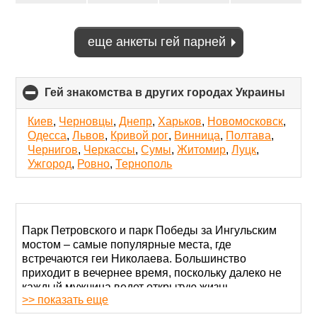
еще анкеты гей парней
Гей знакомства в других городах Украины
click
to
colla
Киев
,
Черновцы
,
Днепр
,
Харьков
,
Новомосковск
,
conte
Одесса
,
Львов
,
Кривой рог
,
Винница
,
Полтава
,
Чернигов
,
Черкассы
,
Сумы
,
Житомир
,
Луцк
,
Ужгород
,
Ровно
,
Тернополь
Парк Петровского и парк Победы за Ингульским
мостом – самые популярные места, где
встречаются геи Николаева. Большинство
приходит в вечернее время, поскольку далеко не
каждый мужчина ведет открытую жизнь.
>> показать еще
Знакомства офлайн – достаточно рискованный и