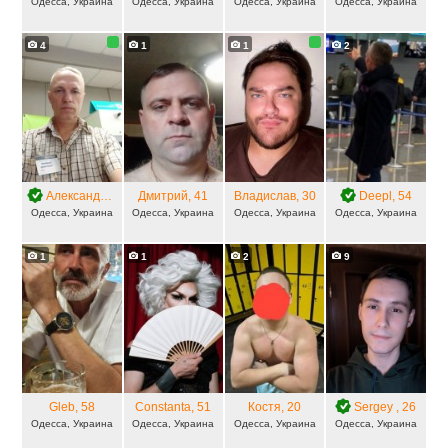
Одесса, Украина
Одесса, Украина
Одесса, Украина
Одесса, Украина
4
1
1
2
Александр
, 52
Дмитрий
, 41
Владислав
, 30
Deepl
, 54
Одесса, Украина
Одесса, Украина
Одесса, Украина
Одесса, Украина
1
1
2
9
Gleb
, 58
Constanta
, 51
Костя
, 20
Sergey
, 26
Одесса, Украина
Одесса, Украина
Одесса, Украина
Одесса, Украина