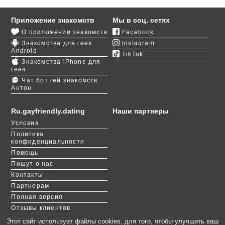
«стометровку», где и встречаются геи, а дальше
расположен нудистский пляж.
Приложение знакомств
Мы в соц. сетях
О приложении знакомств
Facebook
В вечернее время одесские парни в основном
Знакомства для геев
Instagram
отдыхают в ночном клубе LIBERTIN, который
Android
TikTok
позиционируется как гей-френдли. Но гей-
Знакомства iPhone для
знакомства в Одессе можно заводить не только
геев
офлайн.
Чат бот гей знакомств
Антон
Тем, кто пока не готов открываться, можно
зарегистрироваться на нашем портале и искать
Ru.gayfriendly.dating
Наши партнеры
пару через интернет. Гей-сайт GayFriendly.dating
Условия
отлично подходит для выбора друга, любимого
Политика
человека, потенциального супруга. Удобный
конфиденциальности
интерфейс и простой функционал упрощают
Помощь
задачу по поиску партнера для романтических
Пишут о нас
отношений.
Контакты
Партнерам
Полная версия
Отзывы клиентов
Для людей с
Этот сайт использует файлы cookies, для того, чтобы улучшить ваш