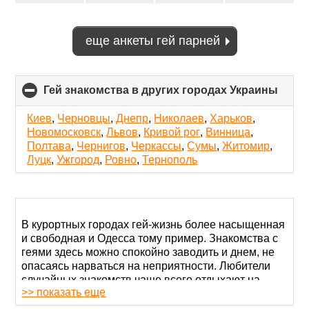
еще анкеты гей парней
Гей знакомства в других городах Украины
click
to
colla
Киев
,
Черновцы
,
Днепр
,
Николаев
,
Харьков
,
conte
Новомосковск
,
Львов
,
Кривой рог
,
Винница
,
Полтава
,
Чернигов
,
Черкассы
,
Сумы
,
Житомир
,
Луцк
,
Ужгород
,
Ровно
,
Тернополь
В курортных городах гей-жизнь более насыщенная
и свободная и Одесса тому пример. Знакомства с
геями здесь можно спокойно заводить и днем, не
опасаясь нарваться на неприятности. Любители
случайных знакомств чаще всего отдыхают на
>> показать еще
Чкаловском пляже: если пройти санаторий до
спуска к морю, можно попасть на так называемую