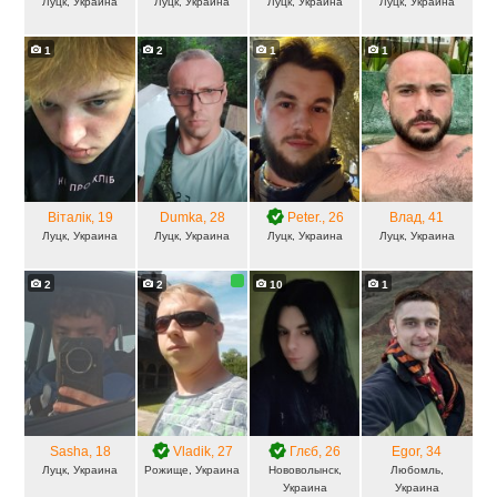
Луцк, Украина
Луцк, Украина
Луцк, Украина
Луцк, Украина
1
2
1
1
Віталік
, 19
Dumka
, 28
Peter.
, 26
Влад
, 41
Луцк, Украина
Луцк, Украина
Луцк, Украина
Луцк, Украина
2
2
10
1
Sasha
, 18
Vladik
, 27
Глєб
, 26
Egor
, 34
Луцк, Украина
Рожище, Украина
Нововолынск,
Любомль,
Украина
Украина