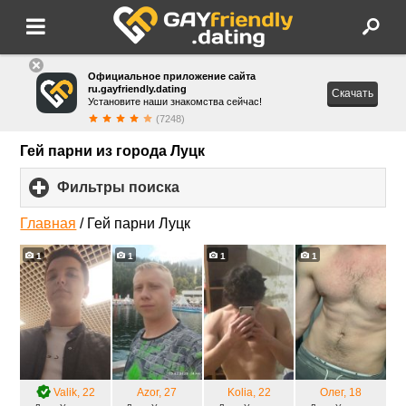
Официальное приложение сайта
ru.gayfriendly.dating
Скачать
Установите наши знакомства сейчас!
(7248)
Гей парни из города Луцк
Фильтры поиска
click
to
expand
Главная
/
Гей парни Луцк
contents
1
1
1
1
Valik
, 22
Azor
, 27
Kolia
, 22
Олег
, 18