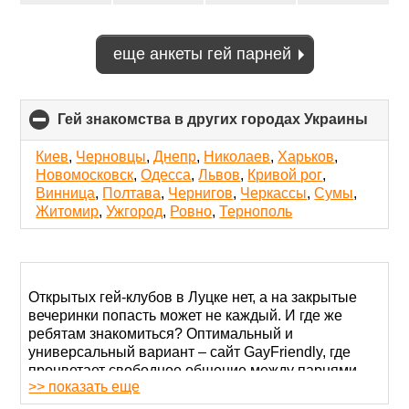
еще анкеты гей парней
Гей знакомства в других городах Украины
click
to
colla
Киев
,
Черновцы
,
Днепр
,
Николаев
,
Харьков
,
conte
Новомосковск
,
Одесса
,
Львов
,
Кривой рог
,
Винница
,
Полтава
,
Чернигов
,
Черкассы
,
Сумы
,
Житомир
,
Ужгород
,
Ровно
,
Тернополь
Открытых гей-клубов в Луцке нет, а на закрытые
вечеринки попасть может не каждый. И где же
ребятам знакомиться? Оптимальный и
универсальный вариант – сайт GayFriendly, где
процветает свободное общение между парнями
>> показать еще
всего мира. Регистрируйтесь и проводите время
приятно полезно.