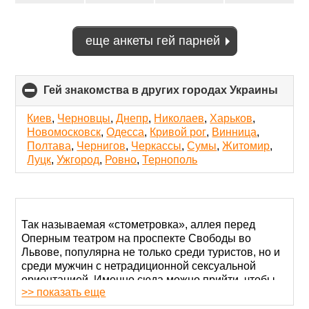
еще анкеты гей парней
Гей знакомства в других городах Украины
click
to
colla
Киев
,
Черновцы
,
Днепр
,
Николаев
,
Харьков
,
conte
Новомосковск
,
Одесса
,
Кривой рог
,
Винница
,
Полтава
,
Чернигов
,
Черкассы
,
Сумы
,
Житомир
,
Луцк
,
Ужгород
,
Ровно
,
Тернополь
Так называемая «стометровка», аллея перед
Оперным театром на проспекте Свободы во
Львове, популярна не только среди туристов, но и
среди мужчин с нетрадиционной сексуальной
ориентацией. Именно сюда можно прийти, чтобы
>> показать еще
познакомиться с парнем, который не против
создать крепкую мужскую пару.