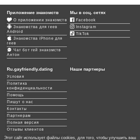
ехать в мегаполис, чтобы встретиться и погулять
по Крещатику, насладиться видами с набережной
Приложение знакомств
Мы в соц. сетях
Днепра, посетить Никольский костел и другие
О приложении знакомств
Facebook
красивые места.
Знакомства для геев
Instagram
Android
TikTok
Где же познакомиться с симпатичными и
Знакомства iPhone для
обеспеченными гей парнями? Конечно, на
геев
GayFriendly. После
быстрой регистрации
вы сразу
Чат бот гей знакомств
Антон
сможете начать искать потенциальных партнеров,
переписываться с ними и выбирать самого
достойного.
Ru.gayfriendly.dating
Наши партнеры
Условия
На нашем гей сайте есть оригинальный способ
Политика
выявления симпатии. Вы можете пофлиртовать с
конфиденциальности
мужчинами, поставив им лайки. А потом подождать
Помощь
и посмотреть, сколько сердечек вам придет в ответ.
Пишут о нас
Контакты
Партнерам
Полная версия
Отзывы клиентов
Для людей с
Этот сайт использует файлы cookies, для того, чтобы улучшить ваш