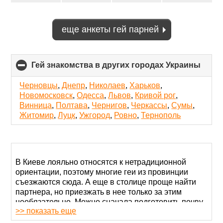
еще анкеты гей парней
Гей знакомства в других городах Украины
click
to
colla
Черновцы
,
Днепр
,
Николаев
,
Харьков
,
conte
Новомосковск
,
Одесса
,
Львов
,
Кривой рог
,
Винница
,
Полтава
,
Чернигов
,
Черкассы
,
Сумы
,
Житомир
,
Луцк
,
Ужгород
,
Ровно
,
Тернополь
В Киеве лояльно относятся к нетрадиционной
ориентации, поэтому многие геи из провинции
съезжаются сюда. А еще в столице проще найти
партнера, но приезжать в нее только за этим
необязательно. Можно сначала подготовить почву
>> показать еще
и завести гей знакомства в Киеве онлайн. А уже
потом, заручившись поддержкой новых друзей,