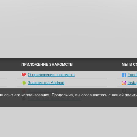
ПРИЛОЖЕНИЕ ЗНАКОМСТВ
МЫ В С
О приложении знакомств
Face
Знакомства Android
Inst
Знакомства iOS
TikT
ваш опыт его использования. Продолжив, вы соглашаетесь с нашей
полит
Чат бот гей знакомств Антон
ями