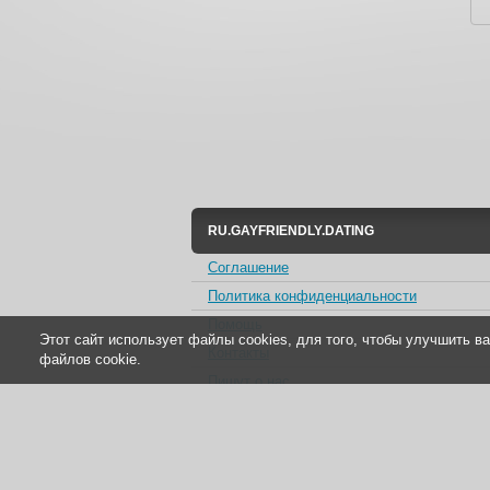
RU.GAYFRIENDLY.DATING
Соглашение
Политика конфиденциальности
Помощь
Этот сайт использует файлы cookies, для того, чтобы улучшить 
Контакты
файлов cookie.
Пишут о нас
Партнерам
Отзывы клиентов
Для людей с ограниченными возможност