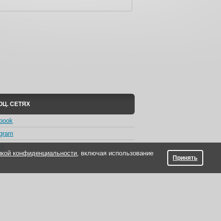
ОЦ. СЕТЯХ
book
agram
ok
икой конфиденциальности
, включая использование
Принять