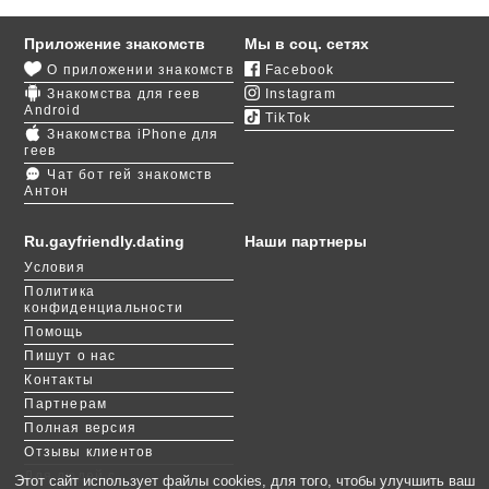
в чем не ущемляют: здесь нет ни тематических
клубов, ни баров, ни других мест, где можно
Приложение знакомств
Мы в соц. сетях
познакомиться с парнем и найти любовь.
О приложении знакомств
Facebook
Знакомства для геев
Instagram
Гей-знакомства в Кривом Роге для большинства
Android
TikTok
парней доступны в интернете. Кто-то предпочитает
Знакомства iPhone для
использовать для этого соцсети, кто-то
геев
регистрируется на специальных сайтах, таких как
Чат бот гей знакомств
Антон
портал GayFriendly. Среди его преимуществ можно
отметить большое количество анкет, легкий и
быстрый выбор подходящих кандидатов,
Ru.gayfriendly.dating
Наши партнеры
возможность вести переписку, обмениваться
Условия
голосовыми сообщениями и видеоприветствиями.
Политика
Найти любовь можно и с помощью
опросов
или игр
конфиденциальности
во взаимную симпатию
.
Помощь
Пишут о нас
Контакты
Партнерам
Полная версия
Отзывы клиентов
Для людей с
Этот сайт использует файлы cookies, для того, чтобы улучшить ваш