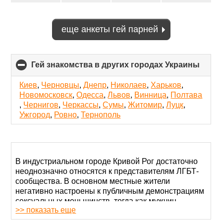
еще анкеты гей парней
Гей знакомства в других городах Украины
click
to
colla
Киев
,
Черновцы
,
Днепр
,
Николаев
,
Харьков
,
conte
Новомосковск
,
Одесса
,
Львов
,
Винница
,
Полтава
,
Чернигов
,
Черкассы
,
Сумы
,
Житомир
,
Луцк
,
Ужгород
,
Ровно
,
Тернополь
В индустриальном городе Кривой Рог достаточно
неоднозначно относятся к представителям ЛГБТ-
сообщества. В основном местные жители
негативно настроены к публичным демонстрациям
сексуальных меньшинств, тогда как мужчин,
>> показать еще
живущих обычной жизнью, ничуть не притесняют. И
все же геи Кривого Рога не могут сказать, что их ни