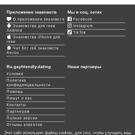
Для гей знакомства в Ровно вам даже не нужно
Приложение знакомств
Мы в соц. сетях
ничего вводить. Мы уже отобрали для вас
О приложении знакомств
Facebook
симпатичных ребят, открытых для общения. После
Знакомства для геев
Instagram
регистрации вы сможете написать кому-нибудь,
Android
TikTok
наставить лайков понравившимся пользователям,
Знакомства iPhone для
поиграть в «
Симпатии
».
геев
Чат бот гей знакомств
Антон
Мы надеемся, что вы будете не только
переписываться, но и вскоре решите встретиться с
понравившимся мужчиной вживую. Подскажем
Ru.gayfriendly.dating
Наши партнеры
вам идеальное место для реального
Условия
романтического свидания: уникальный памятник
Политика
природы «Тоннель любви» в Ровенском районе.
конфиденциальности
Вы точно покорите сердце своего нового
Помощь
знакомого.
Пишут о нас
Контакты
Партнерам
Полная версия
Отзывы клиентов
Для людей с
Этот сайт использует файлы cookies, для того, чтобы улучшить ваш