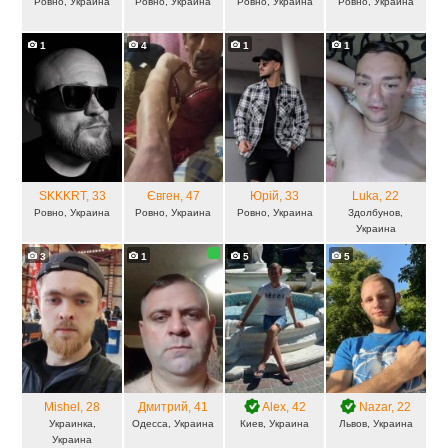
Ровно, Украина
Ровно, Украина
Ровно, Украина
Ровно, Украина
1
4
1
1
SKKKRT
, 33
Євген
, 47
Юрій
, 33
Luka
, 22
Ровно, Украина
Ровно, Украина
Ровно, Украина
Здолбунов,
Украина
3
1
5
5
Mishel
, 28
Дмитрий
, 41
Alex
, 42
Nazar
, 22
Украинка,
Одесса, Украина
Киев, Украина
Львов, Украина
Украина