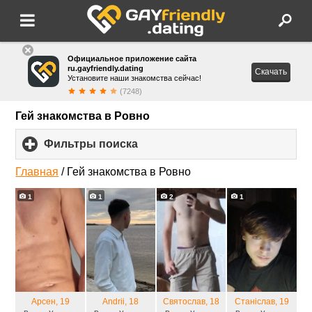
Официальное приложение сайта
ru.gayfriendly.dating
Скачать
Установите наши знакомства сейчас!
(7248)
Гей знакомства в Ровно
Фильтры поиска
click
to
expand
Главная
/
Гей знакомства в Ровно
contents
1
1
2
1
Арсен
, 19
Andrii
, 18
Святослав
, 18
Станіслав
, 19