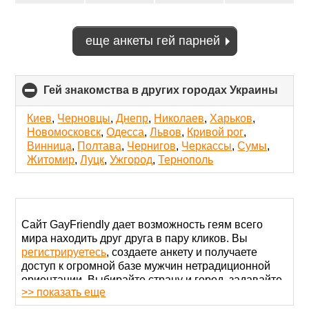
еще анкеты гей парней
Гей знакомства в других городах Украины
click
to
colla
Киев
,
Черновцы
,
Днепр
,
Николаев
,
Харьков
,
conte
Новомосковск
,
Одесса
,
Львов
,
Кривой рог
,
Винница
,
Полтава
,
Чернигов
,
Черкассы
,
Сумы
,
Житомир
,
Луцк
,
Ужгород
,
Тернополь
Сайт GayFriendly дает возможность геям всего
мира находить друг друга в пару кликов. Вы
регистрируетесь
, создаете анкету и получаете
доступ к огромной базе мужчин нетрадиционной
ориентации. Выбирайте страну и город, задавайте
>> показать еще
другие параметры и общайтесь со своими
идеальными партнерами.