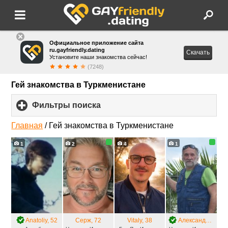
Официальное приложение сайта
ru.gayfriendly.dating
Скачать
Установите наши знакомства сейчас!
(7248)
Гей знакомства в Туркменистане
Фильтры поиска
click
to
expand
Главная
/
Гей знакомства в Туркменистане
contents
1
2
4
1
Anatoliy
, 52
Серж
, 72
Vitaly
, 38
Александр
, 67