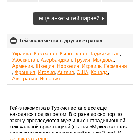
еще анкеты гей парней
Гей знакомства в других странах
click
to
collapse
Украина
,
Казахстан
,
Кыргызстан
,
Таджикистан
,
contents
Узбекистан
,
Азербайджан
,
Грузия
,
Молдова
,
Армения
,
Швеция
,
Норвегия
,
Израиль
,
Германия
,
Франция
,
Италия
,
Англия
,
США
,
Канада
,
Австралия
,
Испания
Гей-знакомства в Туркменистане все еще
находятся под запретом. В стране до сих пор по
закону преследуются мужчины с нетрадиционной
сексуальной ориентацией (статья «Мужеложство»
предусматривает лишение свободы до 2 лет). И
>> показать еще
все же Туркменистан – не исключение, и здесь