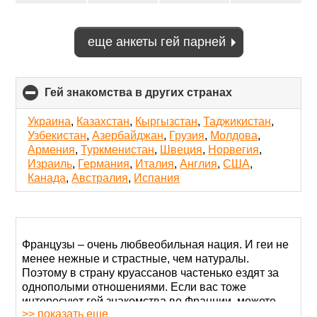
Франция
еще анкеты гей парней
Гей знакомства в других странах
click
to
collapse
Украина
,
Казахстан
,
Кыргызстан
,
Таджикистан
,
contents
Узбекистан
,
Азербайджан
,
Грузия
,
Молдова
,
Армения
,
Туркменистан
,
Швеция
,
Норвегия
,
Израиль
,
Германия
,
Италия
,
Англия
,
США
,
Канада
,
Австралия
,
Испания
Французы – очень любвеобильная нация. И геи не
менее нежные и страстные, чем натуралы.
Поэтому в страну круассанов частенько ездят за
однополыми отношениями. Если вас тоже
интересуют гей знакомства во Франции, можете
>> показать еще
пока никуда не собираться.
Зарегистрируйтесь
на