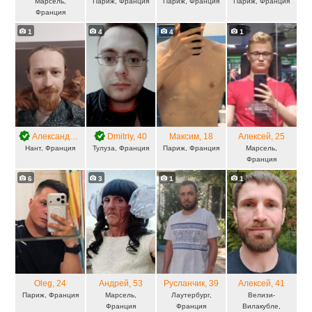
Марсель,
Париж, Франция
Париж, Франция
Париж, Франция
Франция
1
4
4
1
Александр
, 37
Dmitriy
, 40
Максим
, 18
Алексей
, 25
Нант, Франция
Тулуза, Франция
Париж, Франция
Марсель,
Франция
6
3
1
1
Oleg
, 24
Андрей
, 53
Русланчик
, 39
Алексей
, 41
Париж, Франция
Марсель,
Лаутербург,
Велизи-
Франция
Франция
Вилакубле,