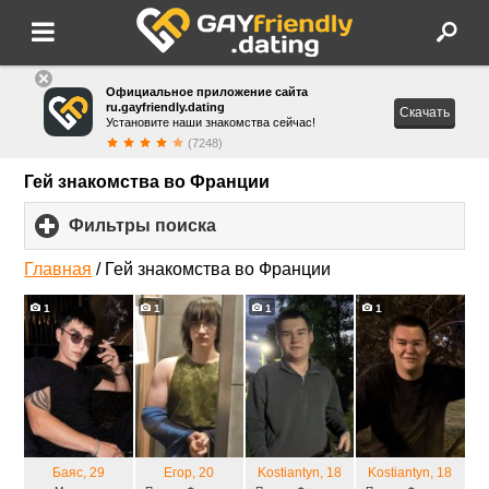
Официальное приложение сайта
ru.gayfriendly.dating
Скачать
Установите наши знакомства сейчас!
(7248)
Гей знакомства во Франции
Фильтры поиска
click
to
expand
Главная
/
Гей знакомства во Франции
contents
1
1
1
1
Баяс
, 29
Егор
, 20
Kostiantyn
, 18
Kostiantyn
, 18