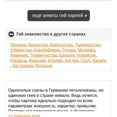
еще анкеты гей парней
Гей знакомства в других странах
click
to
collapse
Украина
,
Казахстан
,
Кыргызстан
,
Таджикистан
,
contents
Узбекистан
,
Азербайджан
,
Грузия
,
Молдова
,
Армения
,
Туркменистан
,
Швеция
,
Норвегия
,
Израиль
,
Франция
,
Италия
,
Англия
,
США
,
Канада
,
Австралия
,
Испания
Однополые союзы в Германии легализованы, но
одиноких геев в стране немало. Ведь хочется,
чтобы партнер идеально подходил по всем
параметрам: внешность, характер, привычки.
Поэтому его приходится искать в Интернете.
>> показать еще