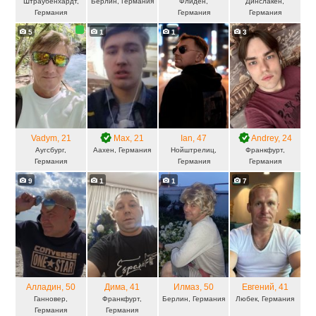
Штраубенхардт,
Берлин, Германия
Флиден,
Динслакен,
Германия
Германия
Германия
5
1
1
3
Vadym
, 21
Mах
, 21
Ian
, 47
Andrey
, 24
Аугсбург,
Аахен, Германия
Нойштрелиц,
Франкфурт,
Германия
Германия
Германия
9
1
1
7
Алладин
, 50
Дима
, 41
Илмаз
, 50
Евгений
, 41
Ганновер,
Франкфурт,
Берлин, Германия
Любек, Германия
Германия
Германия