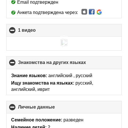
Email подтвержден
Анкета подтверждена через:
1 видео
click
to
collapse
contents
Знакомства на других языках
click
to
collapse
Знание языков:
английский , русский
contents
Ищу знакомства на языках:
русский,
английский, иврит
Личные данные
click
to
collapse
Семейное положение:
разведен
contents
Наличие детей:
2