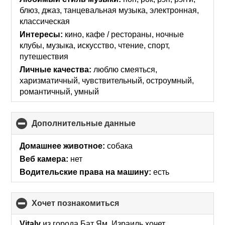
contents
блюз, джаз, танцевальная музыка, электронная,
классическая
Интересы:
кино, кафе / рестораны, ночные
клубы, музыка, искусcтво, чтение, спорт,
путешествия
Личные качества:
люблю смеяться,
харизматичный, чувствительный, остроумный,
романтичный, умный
Дополнительные данные
click
to
collapse
Домашнее животное:
собака
contents
Веб камера:
нет
Водительские права на машину:
есть
хочет познакомиться
click
to
collapse
Vitaly
из города Бат Ям, Израиль хочет