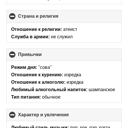
Страна и религия
click
to
collapse
Отношение к религии:
атеист
contents
Служба в армии:
не служил
Привычки
click
to
collapse
Режим дня:
"сова"
contents
Отношение к курению:
изредка
Отношение к алкоголю:
изредка
Любимый алкогольный напиток:
шампанское
Тип питания:
обычное
Характер и увлечения
click
to
collapse
Любимый стиль музыки:
поп, рок, рэп, рэгги,