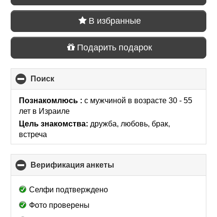
В избранные
Подарить подарок
Поиск
click
to
collapse
Познакомлюсь :
с мужчиной в возрасте 30 - 55
contents
лет
в Израиле
Цель знакомства:
дружба, любовь, брак,
встреча
Верификация анкеты
click
to
collapse
Селфи подтверждено
contents
Фото проверены