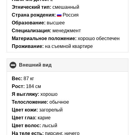
Этнический тип:
смешанный
Страна рождения:
Россия
Образование:
высшее
Специализация:
менеджмент
Материальное положение:
хорошо обеспечен
Проживание:
на съемной квартире
Внешний вид
click
to
collapse
Вес:
87 кг
contents
Рост:
184 см
Я выгляжу:
хорошо
Телосложение:
обычное
Цвет кожи:
загорелый
Цвет глаз:
карие
Цвет волос:
лысый
На теле есть:
пирсинг, ничего