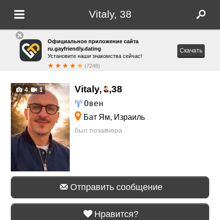
Vitaly, 38
Официальное приложение сайта
ru.gayfriendly.dating
Скачать
Установите наши знакомства сейчас!
(7248)
Vitaly,
,
38
4
1
Овен
Бат Ям, Израиль
был позавчера
Отправить сообщение
Нравится?