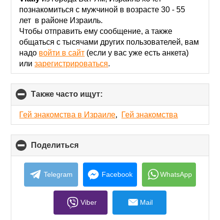
contents
познакомиться с мужчиной в возрасте 30 - 55
лет в районе Израиль.
Чтобы отправить ему сообщение, а также
общаться с тысячами других пользователей, вам
надо
войти в сайт
(если у вас уже есть анкета)
или
зарегистрироваться
.
Также часто ищут:
click
to
collapse
Гей знакомства в Израиле
,
Гей знакомства
contents
Поделиться
click
to
collapse
contents
Telegram
Facebook
WhatsApp
Viber
Mail