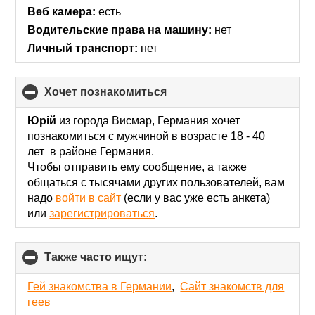
Веб камера:
есть
Водительские права на машину:
нет
Личный транспорт:
нет
хочет познакомиться
click
to
collapse
Юрій
из города Висмар, Германия хочет
contents
познакомиться с мужчиной в возрасте 18 - 40
лет в районе Германия.
Чтобы отправить ему сообщение, а также
общаться с тысячами других пользователей, вам
надо
войти в сайт
(если у вас уже есть анкета)
или
зарегистрироваться
.
Также часто ищут:
click
to
collapse
Гей знакомства в Германии
,
Сайт знакомств для
contents
геев