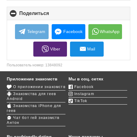
Поделиться
click
to
collapse
contents
Telegram
Facebook
WhatsApp
Viber
Mail
Пользователь номер:
13848092
Приложение знакомств
Мы в соц. сетях
О приложении знакомств
Facebook
Знакомства для геев
Instagram
Android
TikTok
Знакомства iPhone для
геев
Чат бот гей знакомств
Антон
Ru.gayfriendly.dating
Наши партнеры