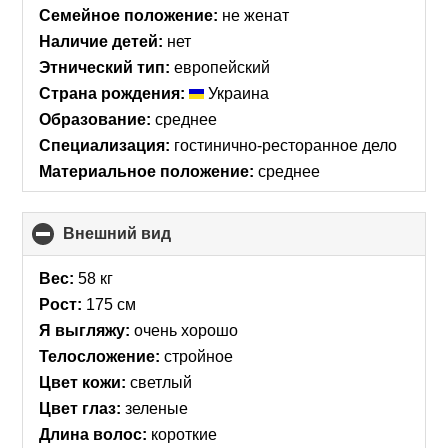
collapse
Семейное положение:
не женат
contents
Наличие детей:
нет
Этнический тип:
европейский
Страна рождения:
Украина
Образование:
среднее
Специализация:
гостинично-ресторанное дело
Материальное положение:
среднее
Внешний вид
click
to
collapse
Вес:
58 кг
contents
Рост:
175 см
Я выгляжу:
очень хорошо
Телосложение:
стройное
Цвет кожи:
светлый
Цвет глаз:
зеленые
Длина волос:
короткие