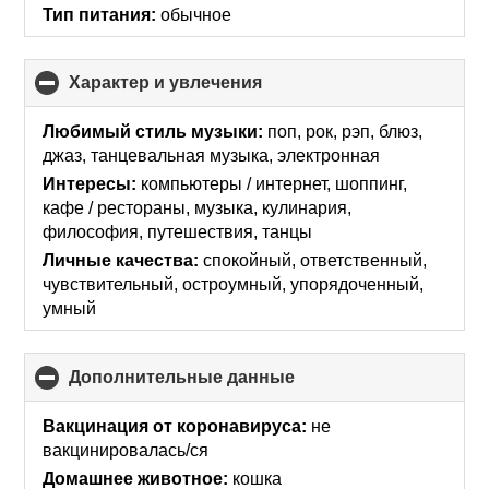
Тип питания:
обычное
Характер и увлечения
click
to
collapse
Любимый стиль музыки:
поп, рок, рэп, блюз,
contents
джаз, танцевальная музыка, электронная
Интересы:
компьютеры / интернет, шоппинг,
кафе / рестораны, музыка, кулинария,
философия, путешествия, танцы
Личные качества:
спокойный, ответственный,
чувствительный, остроумный, упорядоченный,
умный
Дополнительные данные
click
to
collapse
Вакцинация от коронавируса:
не
contents
вакцинировалась/ся
Домашнее животное:
кошка