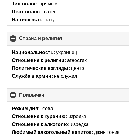
Тип волос:
прямые
Цвет волос:
шатен
На теле есть:
тату
Страна и религия
click
to
collapse
Национальность:
украинец
contents
Отношение к религии:
агностик
Политические взгляды:
центр
Служба в армии:
не служил
Привычки
click
to
collapse
Режим дня:
"сова"
contents
Отношение к курению:
изредка
Отношение к алкоголю:
изредка
Любимый алкогольный напиток:
джин тоник