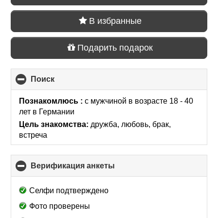
В избранные
Подарить подарок
Поиск
click
to
collapse
Познакомлюсь :
с мужчиной в возрасте 18 - 40
contents
лет
в Германии
Цель знакомства:
дружба, любовь, брак,
встреча
Верификация анкеты
click
to
collapse
Селфи подтверждено
contents
Фото проверены