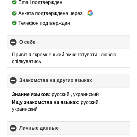
Email подтвержден
Анкета подтверждена через:
Телефон подтвержден
О себе
click
to
collapse
Привіт я скромненький вмію готувати і люблю
contents
спілкуватись
Знакомства на других языках
click
to
collapse
Знание языков:
русский , украинский
contents
Ищу знакомства на языках:
русский,
украинский
Личные данные
click
to