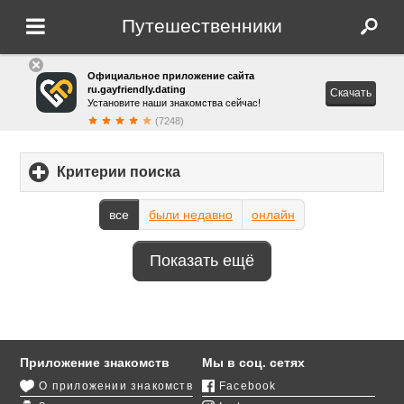
Путешественники
Официальное приложение сайта
ru.gayfriendly.dating
Скачать
Установите наши знакомства сейчас!
(7248)
Критерии поиска
click
to
expand
все
были недавно
онлайн
contents
Показать ещё
Приложение знакомств
Мы в соц. сетях
О приложении знакомств
Facebook