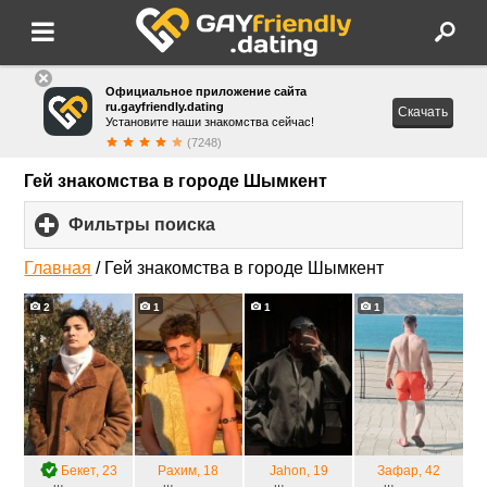
Официальное приложение сайта
ru.gayfriendly.dating
Скачать
Установите наши знакомства сейчас!
(7248)
Гей знакомства в городе Шымкент
Фильтры поиска
click
to
expand
Главная
/
Гей знакомства в городе Шымкент
contents
2
1
1
1
Бекет
, 23
Рахим
, 18
Jahon
, 19
Зафар
, 42