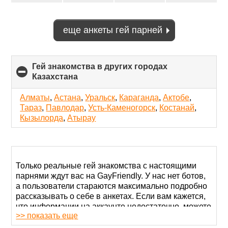
еще анкеты гей парней
Гей знакомства в других городах
Казахстана
click
to
collapse
Алматы
,
Астана
,
Уральск
,
Караганда
,
Актобе
,
contents
Тараз
,
Павлодар
,
Усть-Каменогорск
,
Костанай
,
Кызылорда
,
Атырау
Только реальные гей знакомства с настоящими
парнями ждут вас на GayFriendly. У нас нет ботов,
а пользователи стараются максимально подробно
рассказывать о себе в анкетах. Если вам кажется,
что информации на аккаунте недостаточно, можете
>> показать еще
просто найти другого мужчину.