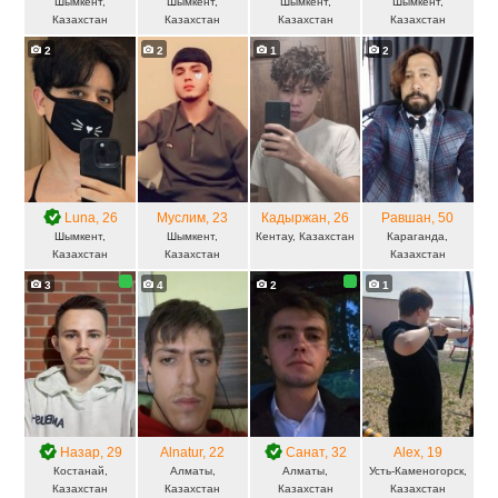
Шымкент,
Шымкент,
Шымкент,
Шымкент,
Казахстан
Казахстан
Казахстан
Казахстан
2
2
1
2
Luna
, 26
Муслим
, 23
Кадыржан
, 26
Равшан
, 50
Шымкент,
Шымкент,
Кентау, Казахстан
Караганда,
Казахстан
Казахстан
Казахстан
3
4
2
1
Назар
, 29
Alnatur
, 22
Санат
, 32
Alex
, 19
Костанай,
Алматы,
Алматы,
Усть-Каменогорск,
Казахстан
Казахстан
Казахстан
Казахстан