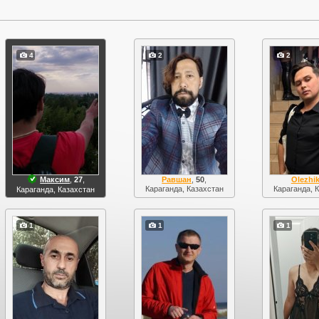
4
2
2
Максим
,
27
,
Равшан
,
50
,
Olezhi
Караганда, Казахстан
Караганда, 
Караганда, Казахстан
1
1
1