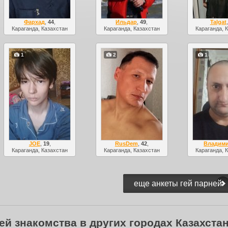
Фархад
,
44
,
Ильдар
,
49
,
Talgat
Караганда, Казахстан
Караганда, Казахстан
Караганда, 
1
2
1
JOE
,
19
,
RusDem
,
42
,
Владим
Караганда, Казахстан
Караганда, Казахстан
Караганда, 
ей знакомства в других городах Казахста