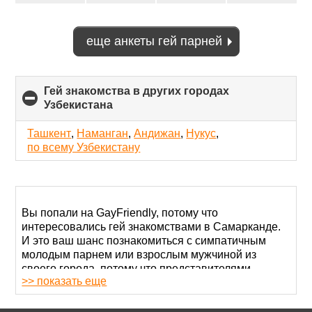
еще анкеты гей парней
Гей знакомства в других городах
Узбекистана
click
to
collapse
Ташкент
,
Наманган
,
Андижан
,
Нукус
,
contents
по всему Узбекистану
Вы попали на GayFriendly, потому что
интересовались гей знакомствами в Самарканде.
И это ваш шанс познакомиться с симпатичным
молодым парнем или взрослым мужчиной из
своего города, потому что представителями
>> показать еще
меньшинств в Узбекистане живется непросто.
Однополые союзы запрещены законом, но
природа берет свое.