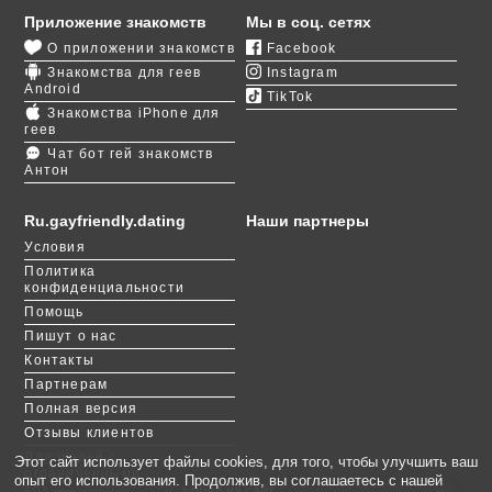
Приложение знакомств
Мы в соц. сетях
На нашем сайте вы можете забыть о
О приложении знакомств
Facebook
предрассудках или опасениях. Регистрируйтесь и
Знакомства для геев
Instagram
свободно общайтесь с геями Самарканда и всего
Android
TikTok
мира. Конечно, с земляками знакомиться
Знакомства iPhone для
интереснее, ведь тогда можно устраивать еще и
геев
реальные свидания. Рекомендуем встречаться на
Чат бот гей знакомств
Антон
квартирах, чтобы не вызывать подозрений у
окружающих.
Ru.gayfriendly.dating
Наши партнеры
GayFriendly позволяет расслабиться и на время
Условия
забыть о гонениях в республике. Вы можете
Политика
свободно общаться в чатах на любые темы,
конфиденциальности
заводить дружбу с парнями любой национальности
Помощь
и узнавать особенности отношения к геям в других
Пишут о нас
странах.
Контакты
Партнерам
Полная версия
Отзывы клиентов
Для людей с
Этот сайт использует файлы cookies, для того, чтобы улучшить ваш
ограниченными
опыт его использования. Продолжив, вы соглашаетесь с нашей
возможностями
зашёл на сайт