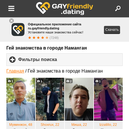
Официальное приложение сайта
ru.gayfriendly.dating
Скачать
Установите наши знакомства сейчас!
(7248)
Гей знакомства в городе Наманган
Фильтры поиска
click
to
expand
Главная
/
Гей знакомства в городе Наманган
contents
1
1
2
1
Муминжон
, 48
Shoxrux
, 22
Миша
, 22
Izzatillo
, 22