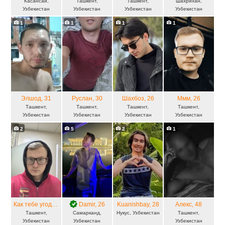
Касансай,
Ташкент,
Ташкент,
Шахрихан,
Узбекистан
Узбекистан
Узбекистан
Узбекистан
1
1
1
1
Элшод
, 31
Руслан
, 30
Шахбоз
, 26
Ммм
, 26
Ташкент,
Ташкент,
Ташкент,
Ташкент,
Узбекистан
Узбекистан
Узбекистан
Узбекистан
2
5
2
1
Как тебе угодно
, 26
Damir
, 26
Kuanishbay
, 28
Алекс
, 48
Ташкент,
Самарканд,
Нукус, Узбекистан
Ташкент,
Узбекистан
Узбекистан
Узбекистан