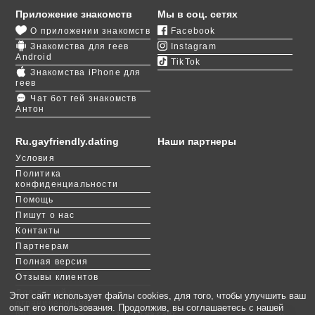
сайт, и все будет в порядке. У нас общаются парни
Приложение знакомств
Мы в соц. сетях
нетрадиционной ориентации разных
О приложении знакомств
Facebook
национальностей и вероисповедания. Вы даже
Знакомства для геев
Instagram
можете найти с кем-то общий язык и вместе уехать
Android
TikTok
из республики. Хотя покидать такую красивую
Знакомства iPhone для
страну и город будет жаль, ведь в окрестностях
геев
Намангана есть площадки с шикарным видом на
Чат бот гей знакомств
Антон
Ферганскую долину.
Если вам понадобится поддержка в другом городе,
Ru.gayfriendly.dating
Наши партнеры
измените фильтр и переписывайтесь с геями по
Условия
всему миру. Наши ребята очень дружественные и
Политика
искренние: это видно даже по фотографиям с
конфиденциальности
добродушными мужскими лицами. Не бойтесь
Помощь
писать понравившимся пользователям и ставить
Пишут о нас
им лайки.
Контакты
Партнерам
Полная версия
Отзывы клиентов
Для людей с
Этот сайт использует файлы cookies, для того, чтобы улучшить ваш
ограниченными
опыт его использования. Продолжив, вы соглашаетесь с нашей
возможностями
зашёл на сайт