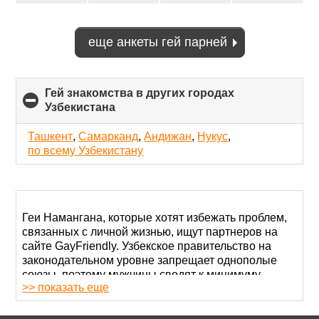
еще анкеты гей парней
Гей знакомства в других городах
Узбекистана
click
to
collapse
Ташкент
,
Самарканд
,
Андижан
,
Нукус
,
contents
по всему Узбекистану
Геи Намангана, которые хотят избежать проблем,
связанных с личной жизнью, ищут партнеров на
сайте GayFriendly. Узбекское правительство на
законодательном уровне запрещает однополые
союзы, поэтому мужчины сводят к минимуму
>> показать еще
общение на людях.
Заводите гей знакомства в Намангане через наш