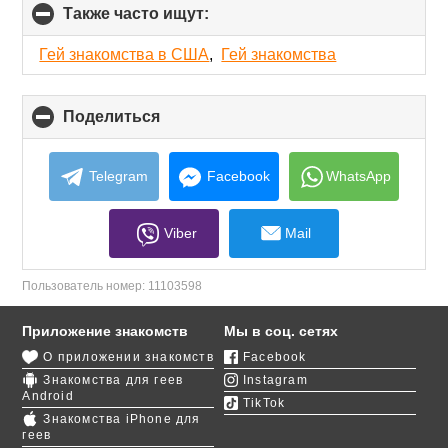
Также часто ищут:
click
to
collapse
Гей знакомства в США
,
Гей знакомства
contents
Поделиться
click
to
collapse
contents
Telegram
Facebook
WhatsApp
Viber
Mail
Пользователь номер:
11103598
Приложение знакомств
Мы в соц. сетях
О приложении знакомств
Facebook
Знакомства для геев
Instagram
Android
TikTok
Знакомства iPhone для
геев