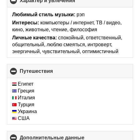
Характер и увлечения
click
to
collapse
Любимый стиль музыки:
рэп
contents
Интересы:
компьютеры / интернет, ТВ / видео,
кино, животные, чтение, философия
Личные качества:
спокойный, ответственный,
общительный, люблю смеяться, интроверт,
энергичный, чувствительный, оптимистичный
Путешествия
click
to
collapse
Египет
contents
Греция
Италия
Турция
Украина
США
Дополнительные данные
click