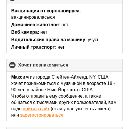
to
collapse
Вакцинация от коронавируса:
contents
вакцинировалась/ся
Домашнее животное:
нет
Веб камера:
нет
Водительские права на машину:
учусь
Личный транспорт:
нет
хочет познакомиться
click
to
collapse
Максим
из города Стейтен-Айленд, NY, США
contents
хочет познакомиться с мужчиной в возрасте 18 -
90 лет в районе Нью-Йорк штат, США.
Чтобы отправить ему сообщение, а также
общаться с тысячами других пользователей, вам
надо
войти в сайт
(если у вас уже есть анкета)
или
зарегистрироваться
.