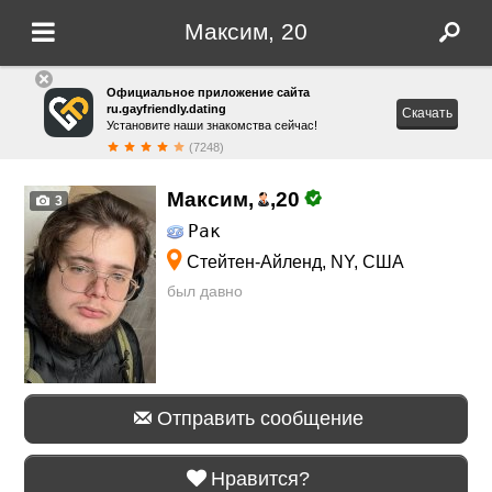
Максим, 20
Официальное приложение сайта
ru.gayfriendly.dating
Скачать
Установите наши знакомства сейчас!
(7248)
Максим,
,
20
3
Рак
Стейтен-Айленд, NY, США
был давно
Отправить сообщение
Нравится?