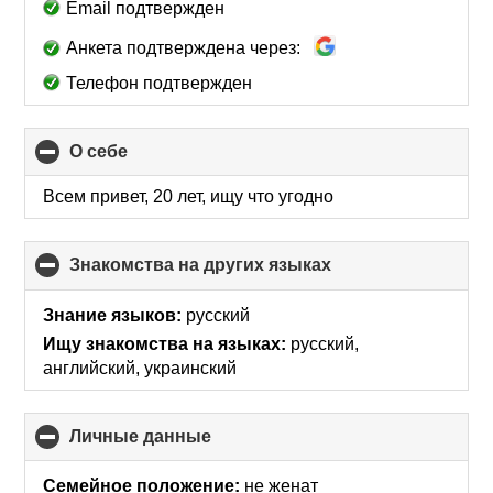
Email подтвержден
Анкета подтверждена через:
Телефон подтвержден
О себе
click
to
collapse
Всем привет, 20 лет, ищу что угодно
contents
Знакомства на других языках
click
to
collapse
Знание языков:
русский
contents
Ищу знакомства на языках:
русский,
английский, украинский
Личные данные
click
to
collapse
Семейное положение:
не женат