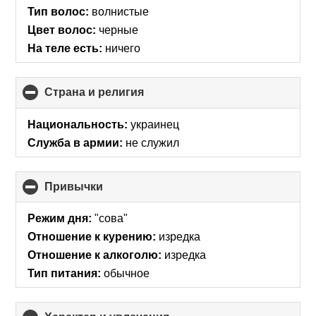
Тип волос:
волнистые
Цвет волос:
черные
На теле есть:
ничего
Страна и религия
click
to
collapse
Национальность:
украинец
contents
Служба в армии:
не служил
Привычки
click
to
collapse
Режим дня:
"сова"
contents
Отношение к курению:
изредка
Отношение к алкоголю:
изредка
Тип питания:
обычное