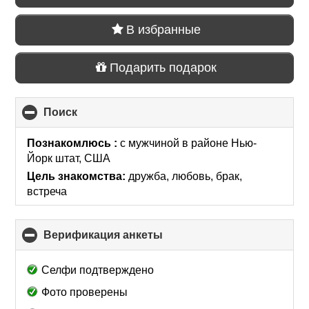
В избранные
Подарить подарок
Поиск
click
to
collapse
Познакомлюсь :
с мужчиной
в районе
Нью-
contents
Йорк штат, США
Цель знакомства:
дружба, любовь, брак,
встреча
Верификация анкеты
click
to
collapse
Селфи подтверждено
contents
Фото проверены