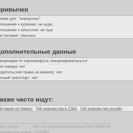
Привычки
ежим дня: "жаворонок"
тношение к курению: не курю
тношение к алкоголю: не пью
ип питания: обычное
ополнительные данные
акцинация от коронавируса: вакцинировалась/ся
еб камера: нет
одительские права на машину: нет
ичный транспорт: нет
акже часто ищут:
ей парни из Чикаго
,
Гей знакомства в США
,
Гей знакомства онлайн
рес анкеты:
https://ru.gayfriendly.dating/u/ga4560678985426
льзователь номер:
15660903