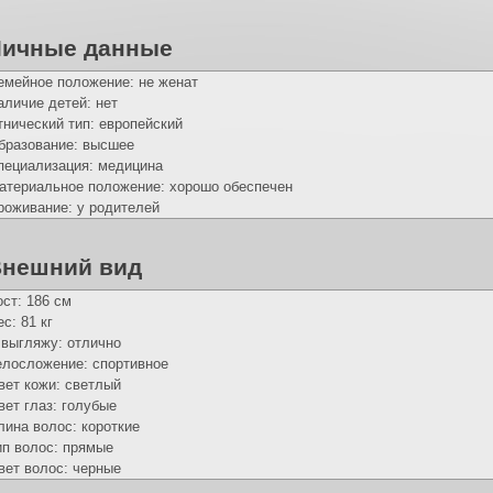
Личные данные
емейное положение: не женат
аличие детей: нет
тнический тип: европейский
бразование: высшее
пециализация: медицина
атериальное положение: хорошо обеспечен
роживание: у родителей
нешний вид
ост: 186 см
с: 81 кг
 выгляжу: отлично
елосложение: спортивное
вет кожи: светлый
вет глаз: голубые
лина волос: короткие
ип волос: прямые
вет волос: черные