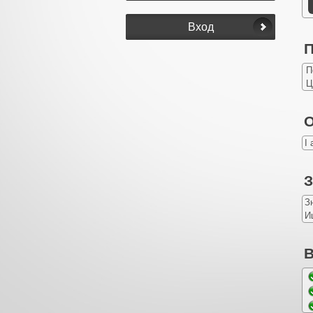
П
П
Ц
О
I 
З
З
И
В