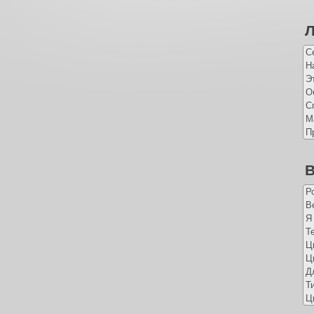
С
Н
Э
О
С
М
П
В
Р
Ве
Я
Т
Ц
Ц
Д
Т
Ц