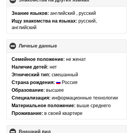
to
collapse
Знание языков:
английский , русский
contents
Ищу знакомства на языках:
русский,
английский
Личные данные
click
to
collapse
Семейное положение:
не женат
contents
Наличие детей:
нет
Этнический тип:
смешанный
Страна рождения:
Россия
Образование:
высшее
Специализация:
информационные технологии
Материальное положение:
выше среднего
Проживание:
в своей квартире
Внешний вид
click