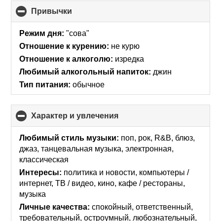
Привычки
click
to
collapse
Режим дня:
"сова"
contents
Отношение к курению:
не курю
Отношение к алкоголю:
изредка
Любимый алкогольный напиток:
джин
Тип питания:
обычное
Характер и увлечения
click
to
collapse
Любимый стиль музыки:
поп, рок, R&B, блюз,
contents
джаз, танцевальная музыка, электронная,
классическая
Интересы:
политика и новости, компьютеры /
интернет, ТВ / видео, кино, кафе / рестораны,
музыка
Личные качества:
спокойный, ответственный,
требовательный, остроумный, любознательный,