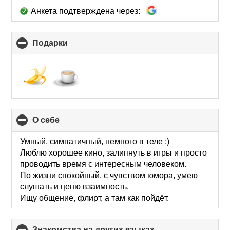
Анкета подтверждена через:
Подарки
click
to
collapse
contents
О себе
click
to
collapse
Умный, симпатичный, немного в теле :)
contents
Люблю хорошее кино, залипнуть в игры и просто
проводить время с интересным человеком.
По жизни спокойный, с чувством юмора, умею
слушать и ценю взаимность.
Ищу общение, флирт, а там как пойдёт.
Знакомства на других языках
click