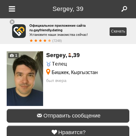
Sergey, 39
Официальное приложение сайта
ru.gayfriendly.dating
Скачать
Установите наши знакомства сейчас!
(7248)
Sergey,
,
39
1
Телец
Бишкек, Кыргызстан
был вчера
Отправить сообщение
Нравится?