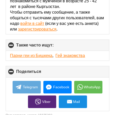
contents
познакомиться с мужчиной в возрасте 25 - 42
лет в районе Кыргызстан.
Чтобы отправить ему сообщение, а также
общаться с тысячами других пользователей, вам
надо
войти в сайт
(если у вас уже есть анкета)
или
зарегистрироваться
.
Также часто ищут:
click
to
collapse
Парни геи из Бишкека
,
Гей знакомства
contents
Поделиться
click
to
collapse
contents
Telegram
Facebook
WhatsApp
Viber
Mail