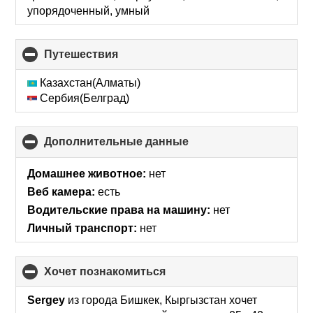
упорядоченный, умный
Путешествия
click
to
collapse
Казахстан(Алматы)
contents
Сербия(Белград)
Дополнительные данные
click
to
collapse
Домашнее животное:
нет
contents
Веб камера:
есть
Водительские права на машину:
нет
Личный транспорт:
нет
хочет познакомиться
click
to
collapse
Sergey
из города Бишкек, Кыргызстан хочет