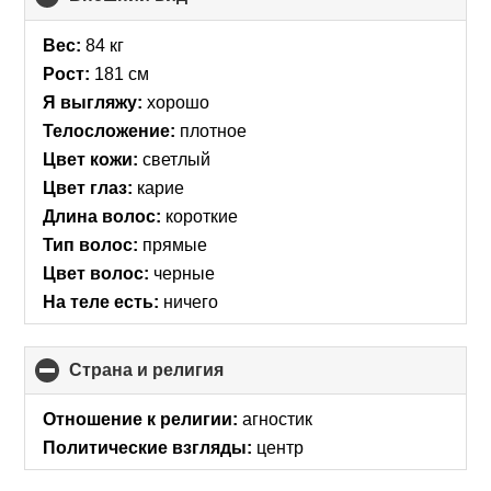
to
collapse
Вес:
84 кг
contents
Рост:
181 см
Я выгляжу:
хорошо
Телосложение:
плотное
Цвет кожи:
светлый
Цвет глаз:
карие
Длина волос:
короткие
Тип волос:
прямые
Цвет волос:
черные
На теле есть:
ничего
Страна и религия
click
to
collapse
Отношение к религии:
агностик
contents
Политические взгляды:
центр