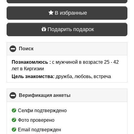
В избранные
Подарить подарок
Поиск
click
to
collapse
Познакомлюсь :
с мужчиной в возрасте 25 - 42
contents
лет
в Киргизии
Цель знакомства:
дружба, любовь, встреча
Верификация анкеты
click
to
collapse
Селфи подтверждено
contents
Фото проверено
Email подтвержден