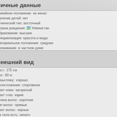
Личные данные
емейное положение: не женат
аличие детей: нет
тнический тип: восточный
трана рождения:
Узбекистан
бразование: высшее
пециализация: красота и мода
атериальное положение: среднее
роживание: в частном доме
нешний вид
ост: 175 см
с: 60 кг
 выгляжу: хорошо
елосложение: спортивное
вет кожи: загорелый
вет глаз: карие
лина волос: короткие
ип волос: прямые
вет волос: черные
а теле есть: ничего