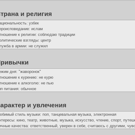
трана и религия
ациональность: узбек
ероисповедание: ислам
тношение к религии: соблюдаю традиции
олитические взгляды: центр
лужба в армии: не служил
Привычки
ежим дня: "жаворонок"
тношение к курению: не курю
тношение к алкоголю: не пью
ип питания: обычное
арактер и увлечения
юбимый стиль музыки: поп, танцевальная музыка, электронная
нтересы: кино, театр, животные, музыка, искусcтво, чтение, спорт, путе
ичные качества: ответственный, уверен в себе, считаюсь с другими, чу