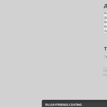
Д
В
Д
В
В
Л
Т
Г
Ад
По
RU.GAYFRIENDLY.DATING