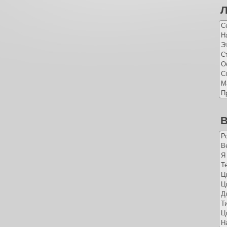
С
Н
Э
С
О
С
М
П
В
Р
Ве
Я
Т
Ц
Ц
Д
Т
Ц
Н