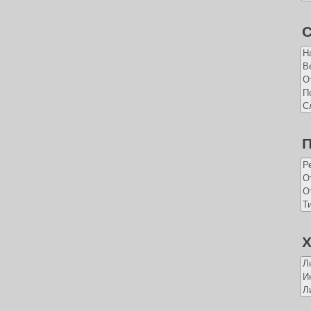
С
Н
В
О
П
С
Р
О
О
Т
Х
Л
И
Л