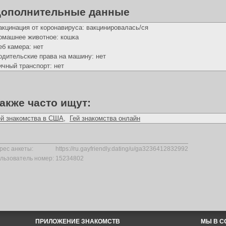
ополнительные данные
акцинация от коронавируса: вакцинировалась/ся
омашнее животное: кошка
еб камера: нет
одительские права на машину: нет
ичный транспорт: нет
акже часто ищут:
ей знакомства в США
,
Гей знакомства онлайн
рес анкеты:
https://ru.gayfriendly.dating/u/ga3236412832992
льзователь номер:
15234802
ПРИЛОЖЕНИЕ ЗНАКОМСТВ
МЫ В С