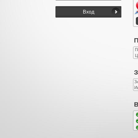
П
П
Ц
З
З
И
В