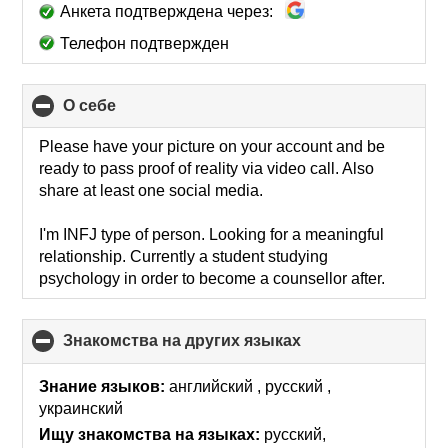
Анкета подтверждена через:
Телефон подтвержден
О себе
click
to
collapse
Please have your picture on your account and be
contents
ready to pass proof of reality via video call. Also
share at least one social media.
I'm INFJ type of person. Looking for a meaningful
relationship. Currently a student studying
psychology in order to become a counsellor after.
Знакомства на других языках
click
to
collapse
Знание языков:
английский , русский ,
contents
украинский
Ищу знакомства на языках:
русский,