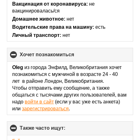
collapse
Вакцинация от коронавируса:
не
contents
вакцинировалась/ся
Домашнее животное:
нет
Водительские права на машину:
есть
Личный транспорт:
нет
хочет познакомиться
click
to
collapse
Oleg
из города Энфилд, Великобритания хочет
contents
познакомиться с мужчиной в возрасте 24 - 40
лет в районе Лондон, Великобритания.
Чтобы отправить ему сообщение, а также
общаться с тысячами других пользователей, вам
надо
войти в сайт
(если у вас уже есть анкета)
или
зарегистрироваться
.
Также часто ищут:
click
to