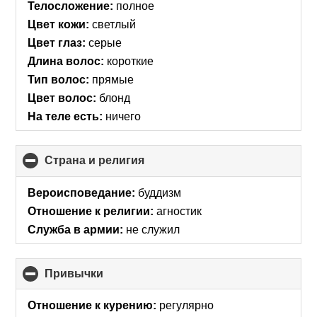
Телосложение:
полное
Цвет кожи:
светлый
Цвет глаз:
серые
Длина волос:
короткие
Тип волос:
прямые
Цвет волос:
блонд
На теле есть:
ничего
Страна и религия
click
to
collapse
Вероисповедание:
буддизм
contents
Отношение к религии:
агностик
Служба в армии:
не служил
Привычки
click
to
collapse
Отношение к курению:
регулярно
contents