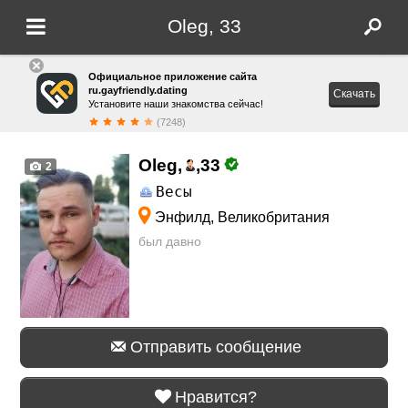
Oleg, 33
Официальное приложение сайта
ru.gayfriendly.dating
Скачать
Установите наши знакомства сейчас!
(7248)
Oleg,
,
33
2
Весы
Энфилд, Великобритания
был давно
Отправить сообщение
Нравится?