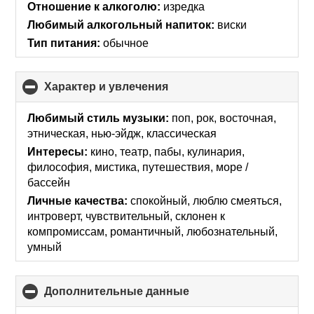
Отношение к алкоголю:
изредка
Любимый алкогольный напиток:
виски
Тип питания:
обычное
Характер и увлечения
click
to
collapse
Любимый стиль музыки:
поп, рок, восточная,
contents
этническая, нью-эйдж, классическая
Интересы:
кино, театр, пабы, кулинария,
философия, мистика, путешествия, море /
бассейн
Личные качества:
спокойный, люблю смеяться,
интроверт, чувствительный, склонен к
компромиссам, романтичный, любознательный,
умный
Дополнительные данные
click
to