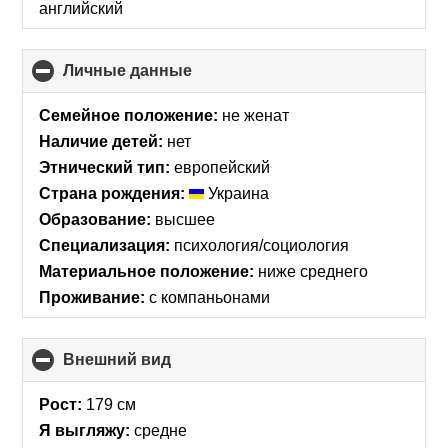
английский
Личные данные
click
to
collapse
Семейное положение:
не женат
contents
Наличие детей:
нет
Этнический тип:
европейский
Страна рождения:
Украина
Образование:
высшее
Специализация:
психология/социология
Материальное положение:
ниже среднего
Проживание:
с компаньонами
Внешний вид
click
to
collapse
Рост:
179 см
contents
Я выгляжу:
средне