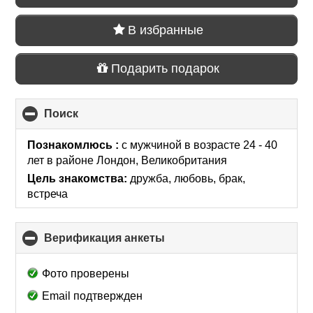
В избранные
Подарить подарок
Поиск
click
to
collapse
Познакомлюсь :
с мужчиной в возрасте 24 - 40
contents
лет
в районе
Лондон, Великобритания
Цель знакомства:
дружба, любовь, брак,
встреча
Верификация анкеты
click
to
collapse
Фото проверены
contents
Email подтвержден