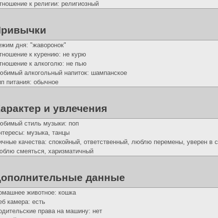
тношение к религии: религиозный
Привычки
ежим дня: "жаворонок"
тношение к курению: не курю
тношение к алкоголю: не пью
юбимый алкогольный напиток: шампанское
ип питания: обычное
арактер и увлечения
юбимый стиль музыки: поп
нтересы: музыка, танцы
ичные качества: спокойный, ответственный, люблю перемены, уверен в 
юблю смеяться, харизматичный
ополнительные данные
омашнее животное: кошка
еб камера: есть
одительские права на машину: нет