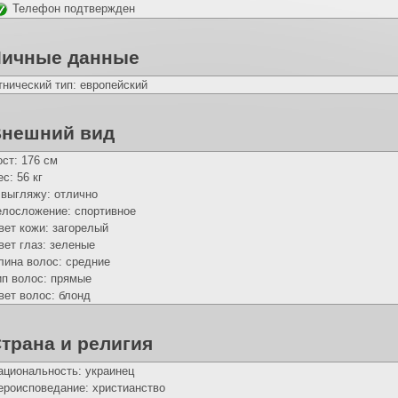
Телефон подтвержден
Личные данные
тнический тип: европейский
нешний вид
ост: 176 см
с: 56 кг
 выгляжу: отлично
елосложение: спортивное
вет кожи: загорелый
вет глаз: зеленые
лина волос: средние
ип волос: прямые
вет волос: блонд
трана и религия
ациональность: украинец
ероисповедание: христианство