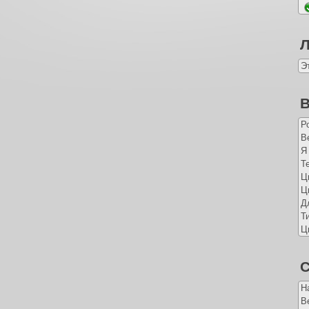
Э
В
Р
Ве
Я
Т
Ц
Ц
Д
Т
Ц
С
Н
В