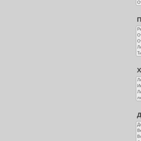
О
Р
О
О
Л
Т
Х
Л
И
Л
л
Д
Д
В
В