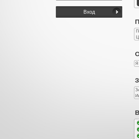
П
П
Ц
О
Я
З
З
И
В