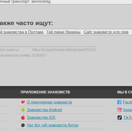
ичный транспорт: велосипед
акже часто ищут:
ей знакомства в Полтаве
,
Гей парни Украины
,
Сайт знакомств для геев
рес анкеты:
https://ru.gayfriendly.dating/u/ga0051111
льзователь номер:
6160017
ПРИЛОЖЕНИЕ ЗНАКОМСТВ
МЫ В С
О приложении знакомств
Face
Знакомства Android
Inst
Знакомства iOS
TikT
Чат бот гей знакомств Антон