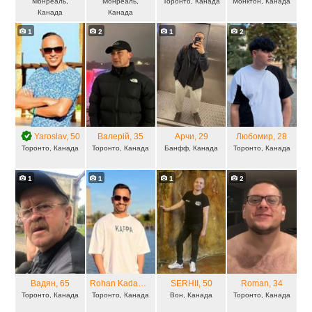
Монреаль,
Монреаль,
Торонто, Канада
Монктон, Канада
Канада
Канада
1
2
1
2
Yaroslav
, 50
Валерій
, 35
Арчи
, 29
Любомир
, 28
Торонто, Канада
Торонто, Канада
Банфф, Канада
Торонто, Канада
1
1
1
2
Вадян
, 65
Rohan Kadam
, 33
SERHII
, 50
Roman
, 34
Торонто, Канада
Торонто, Канада
Вон, Канада
Торонто, Канада