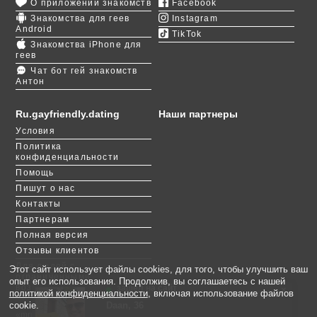
О приложении знакомств
Facebook
социальной сети. Верифицировать свой аккаунт
Знакомства для геев
Instagram
можно через номер телефона и подтвержденное
Android
TikTok
фото. Это повысит шансы на скорый поиск
Знакомства iPhone для
партнера.
геев
Чат бот гей знакомств
Антон
В Монреале преобладает франкоязычное
население, поэтому будьте готовы увидеть в своих
сообщениях «Bonjour» или «Salut». Онлайн-
Ru.gayfriendly.dating
Наши партнеры
переводчик поможет найти общий язык с вашими
Условия
новыми друзьями. Не исключайте возможности
Политика
влюбиться, потому что виртуальное общение
конфиденциальности
коварно: чувства возникают на ровном месте и
Помощь
всецело поглощают.
Пишут о нас
Контакты
Партнерам
Полная версия
Отзывы клиентов
Для людей с
Этот сайт использует файлы cookies, для того, чтобы улучшить ваш
ограниченными
опыт его использования. Продолжив, вы соглашаетесь с нашей
возможностями
зашёл на сайт
×
политикой конфиденциальности
, включая использование файлов
Daan, 36
Vitaly, 38
Доминика, 38
Daniel, 23
Alex, 59
Vadim, 40
Denis, 52
Марат, 24
Barocco, 36
Дима, 45
cookie.
«mru.gayfriendly.dating» - участник международной сети сайтов