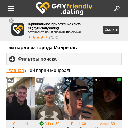
Официальное приложение сайта
ru.gayfriendly.dating
Скачать
Установите наши знакомства сейчас!
(7248)
Гей парни из города Монреаль
Фильтры поиска
click
to
expand
Главная
/
Гей парни Монреаль
contents
1
3
3
7
Саша
, 19
Arthur
, 36
Daniil
, 30
Angel
, 30