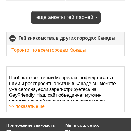
еще анкеты гей парней
Гей знакомства в других городах Канады
click
to
collap
Торонто
,
по всем городам Канады
conten
Пообщаться с геями Монреаля, пофлиртовать с
ними и расспросить о жизни в Канаде вы можете
уже сегодня, если зарегистрируетесь на
GayFriendly. Наш сайт объединяет мужчин
нетрадиционной ориентации по всему миру,
>> показать еще
поэтому вы легко найдете здесь свою судьбу.
Главное, будьте активны и отзывчивы.
Для
создания анкеты
вам понадобится адрес
Приложение знакомств
Мы в соц. сетях
электронной почты или страничка в любой