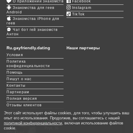
О приложении знакомств
Facebook
может заинтересовать ваших потенциальных
Знакомства для геев
Instagram
партнеров. Укажите цели общения, расскажите
Android
TikTok
свои привычки, возможности и тайные желания. И
Знакомства iPhone для
обязательно скачайте
приложение GayFriendly
,
геев
чтобы заводить гей знакомства в Мадриде
Чат бот гей знакомств
Антон
круглосуточно и постоянно быть на связи.
Испанские парни горячи и эмоциональны. Вы
Ru.gayfriendly.dating
Наши партнеры
готовы к страстным отношениям, наполненным
Условия
безумствами и авантюрными поступками? Если
Политика
нет, то лучше поискать мужчину другой
конфиденциальности
национальности и с более спокойным
Помощь
менталитетом. Воспользуйтесь
фильтром
, чтобы
Пишут о нас
найти идеального партнера.
Контакты
Партнерам
Полная версия
Отзывы клиентов
Для людей с
Этот сайт использует файлы cookies, для того, чтобы улучшить ваш
ограниченными
опыт его использования. Продолжив, вы соглашаетесь с нашей
возможностями
зашёл на сайт
×
политикой конфиденциальности
, включая использование файлов
Pryt, 36
Михайло, 46
Роман, 48
Andre, 48
Анатолий, 61
Доминика, 38
Серж, 72
Eli, 61
Дима, 45
Barocco, 36
cookie.
«mru.gayfriendly.dating» - участник международной сети сайтов