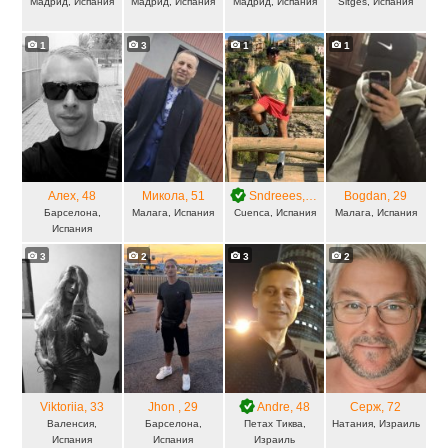
Мадрид, Испания
Мадрид, Испания
Мадрид, Испания
Sitges, Испания
1
3
1
1
Алех
, 48
Микола
, 51
Sndreees
, 24
Bogdan
, 29
Барселона,
Малага, Испания
Cuenca, Испания
Малага, Испания
Испания
3
2
3
2
Viktoriia
, 33
Jhon
, 29
Andre
, 48
Серж
, 72
Валенсия,
Барселона,
Петах Тиква,
Натания, Израиль
Испания
Испания
Израиль