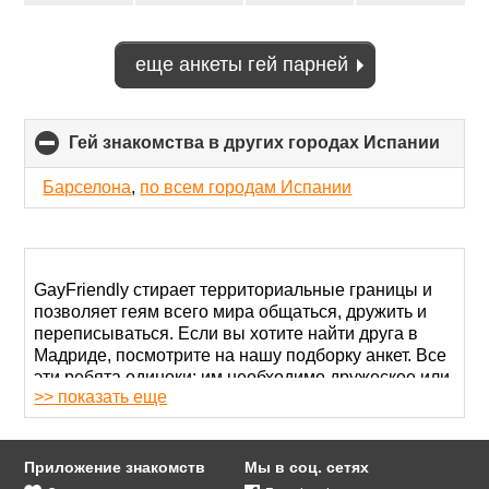
еще анкеты гей парней
Гей знакомства в других городах Испании
click
to
colla
Барселона
,
по всем городам Испании
conte
GayFriendly стирает территориальные границы и
позволяет геям всего мира общаться, дружить и
переписываться. Если вы хотите найти друга в
Мадриде, посмотрите на нашу подборку анкет. Все
эти ребята одиноки: им необходимо дружеское или
>> показать еще
романтическое общение. А чего ждете от
знакомства вы?
Зарегистрировавшись, пропишите
Приложение знакомств
Мы в соц. сетях
в своем аккаунте
любую информацию, которая