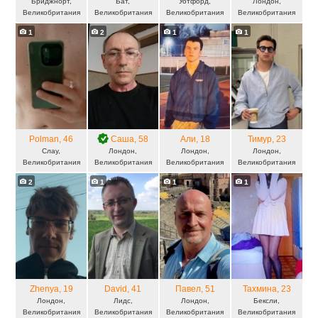
Бриджнорт,
Бат,
Уотфорд,
Лондон,
Великобритания
Великобритания
Великобритания
Великобритания
1
2
1
1
Polman
, 46
Саша
, 58
Али
, 18
Тимур
, 23
Слау,
Лондон,
Лондон,
Лондон,
Великобритания
Великобритания
Великобритания
Великобритания
2
1
1
1
Zhenya
, 19
David
, 41
Павел
, 51
Тахмина
, 23
Лондон,
Лидс,
Лондон,
Бексли,
Великобритания
Великобритания
Великобритания
Великобритания