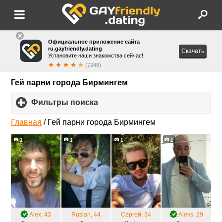
Официальное приложение сайта
ru.gayfriendly.dating
Скачать
Установите наши знакомства сейчас!
(7248)
Гей парни города Бирмингем
Фильтры поиска
click
to
expand
Главная
/
Гей парни города Бирмингем
contents
1
1
1
1
Alex
, 43
Ruslan
, 44
Сергей
, 34
Aleks
, 29