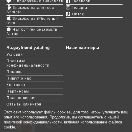
О приложении знакомств
Facebook
интернет. Наш портал отлично подходит
Знакомства для геев
Instagram
русскоязычным жителям Бирмингема, которые
Android
TikTok
хотят встречаться с парнями из этого же города,
Знакомства iPhone для
знающими русский язык.
геев
Чат бот гей знакомств
Антон
На сайте продуман простой поиск пользователей
по месту жительства, возрасту, росту, весу и другим
параметрам. Выбирайте то, что играет для вас
Ru.gayfriendly.dating
Наши партнеры
важную роль, и просматривайте анкеты
Условия
подходящих кандидатов. Будьте активным,
Политика
общайтесь с участниками онлайн, договаривайтесь
конфиденциальности
о встречах – так вы быстро найдете себе пару.
Помощь
Пишут о нас
Контакты
Партнерам
Полная версия
Отзывы клиентов
Для людей с
Этот сайт использует файлы cookies, для того, чтобы улучшить ваш
ограниченными
опыт его использования. Продолжив, вы соглашаетесь с нашей
возможностями
зашёл на сайт
×
политикой конфиденциальности
, включая использование файлов
Vitaly, 38
Михайло, 46
Barocco, 36
Ron, 25
Genadi, 50
Temur, 31
Artem, 57
Марат, 24
Alex, 59
Доминика, 38
cookie.
«mru.gayfriendly.dating» - участник международной сети сайтов