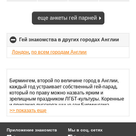
еще анкеты гей парней
Гей знакомства в других городах Англии
click
to
collap
Лондон
,
по всем городам Англии
conten
Бирмингем, второй по величине город в Англии,
каждый год устраивает собственный гей-парад,
который по праву можно назвать ярким и
зрелищным праздником ЛГБТ-культуры. Коренные
и приезжие русскоязычные геи Бирмингема
>> показать еще
чувствуют себя свободно, не поддаются травле и
дискриминации. В городе работают гей-клубы и
бары, где можно развлечься со своим партнером.
Приложение знакомств
Мы в соц. сетях
Один из популярных способов поиска мужчин –